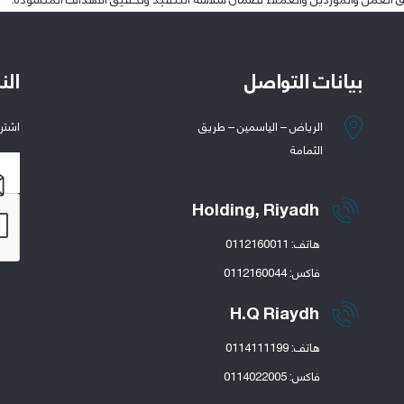
رق العمل والموردين والعملاء لضمان سلاسة التنفيذ وتحقيق الأهداف المنشودة.
بيانات التواصل
الن
الرياض – الياسمين – طريق
اشتر
الثمامة
Holding, Riyadh
هاتف: 0112160011
فاكس: 0112160044
H.Q Riaydh
هاتف: 0114111199
فاكس: 0114022005