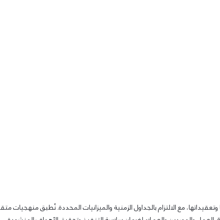
الشركة
الخدمات
المركز الاعلامى
التوظيف
ات
المشاريع
تعقيداتها، مع الالتزام بالجداول الزمنية والميزانيات المحددة. نُطبق منهجيات مت